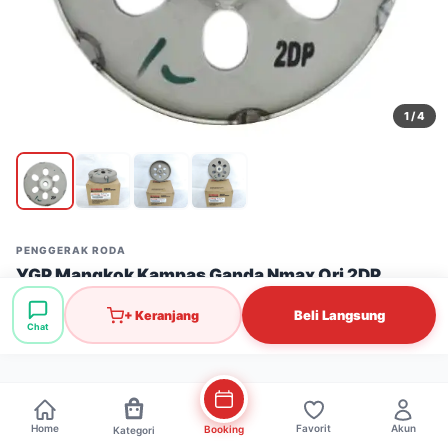
1
/ 4
PENGGERAK RODA
YGP Mangkok Kampas Ganda Nmax Ori 2DP
Stok: 7 pcs
·
SKU: PGR0698
Beli Langsung
+ Keranjang
Chat
Rp142.000
Home
Favorit
Akun
Booking
Kategori