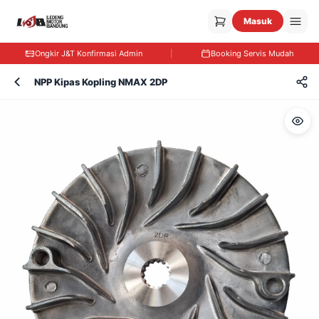
Masuk
Ongkir J&T Konfirmasi Admin
|
Booking Servis Mudah
NPP Kipas Kopling NMAX 2DP