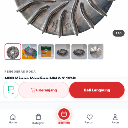
1
/ 6
PENGGERAK RODA
NPP Kipas Kopling NMAX 2DP
Stok: 11 pcs
·
SKU: PGR0978
Beli Langsung
+ Keranjang
Chat
Rp78.000
Home
Favorit
Akun
Booking
Kategori