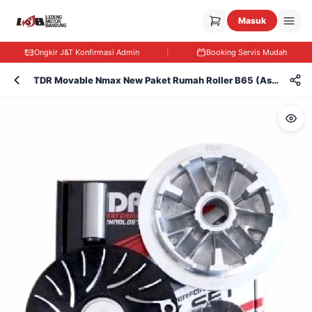
Masuk
Ongkir J&T Konfirmasi Admin
|
Booking Servis Mudah
TDR Movable Nmax New Paket Rumah Roller B65 (Assy)