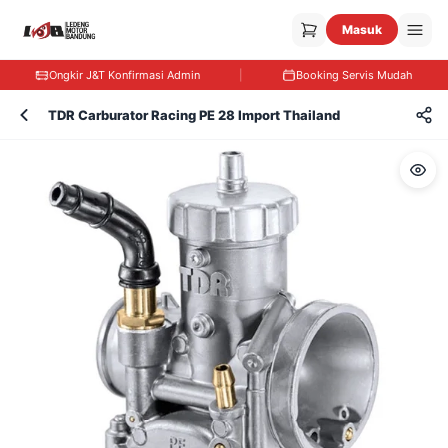
Masuk
Ongkir J&T Konfirmasi Admin
|
Booking Servis Mudah
TDR Carburator Racing PE 28 Import Thailand