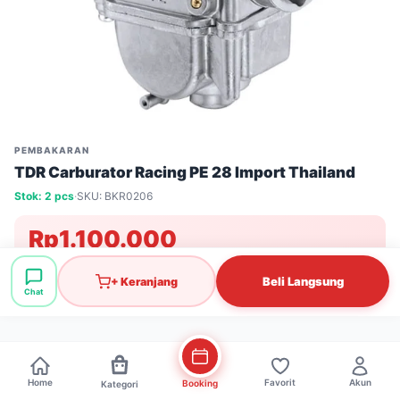
PEMBAKARAN
TDR Carburator Racing PE 28 Import Thailand
Stok: 2 pcs
·
SKU: BKR0206
Rp1.100.000
Beli Langsung
+ Keranjang
Chat
100% Original
Garansi 7 Hari
Ongkir J&T
TERSEDIA DI CABANG:
Home
Favorit
Akun
Booking
Kategori
Ledeng Motor Bandung
Ancol Motor