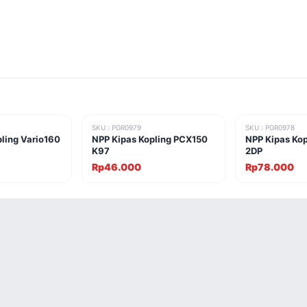
SKU : PGR0979
SKU : PGR0978
ling Vario160
NPP Kipas Kopling PCX150
NPP Kipas Ko
K97
2DP
Rp46.000
Rp78.000