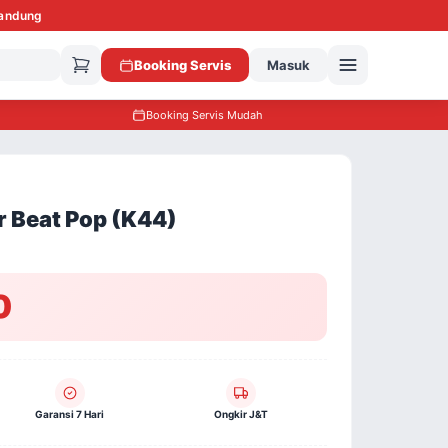
Bandung
Booking Servis
Masuk
Booking Servis Mudah
r Beat Pop (K44)
0
Garansi 7 Hari
Ongkir J&T