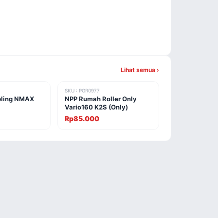
Lihat semua ›
SKU : PGR0977
pling NMAX
NPP Rumah Roller Only
Vario160 K2S (Only)
Rp85.000