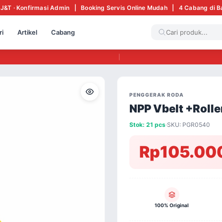
 J&T · Konfirmasi Admin | Booking Servis Online Mudah | 4 Cabang di 
ri
Artikel
Cabang
|
PENGGERAK RODA
NPP Vbelt +Rolle
Stok: 21 pcs
·
SKU: PGR0540
Rp105.00
100% Original