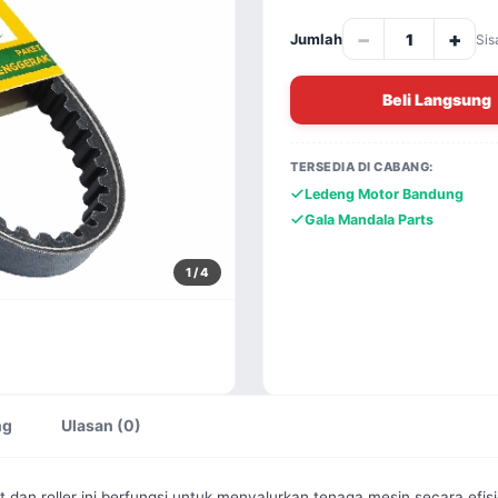
−
+
Jumlah
Sis
Beli Langsung
TERSEDIA DI CABANG:
Ledeng Motor Bandung
Gala Mandala Parts
1
/ 4
ng
Ulasan (0)
 dan roller ini berfungsi untuk menyalurkan tenaga mesin secara efisi