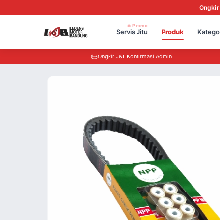
Ongkir
🔥 Promo
Servis Jitu
Produk
Katego
Ongkir J&T Konfirmasi Admin