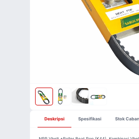
Deskripsi
Spesifikasi
Stok Caba
NPP Vbelt +Roller Beat Pop (K44). Kombinasi Vbelt