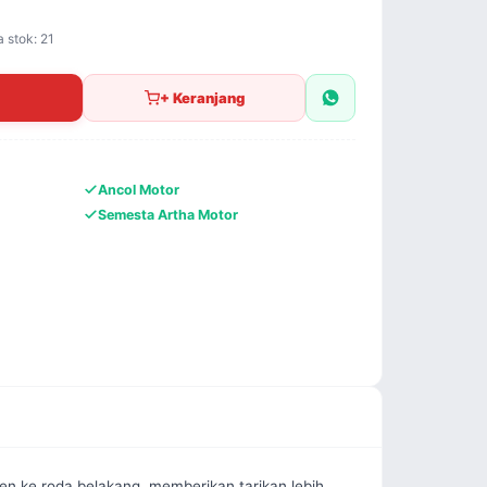
a stok: 21
+ Keranjang
Ancol Motor
Semesta Artha Motor
en ke roda belakang, memberikan tarikan lebih 