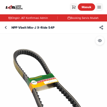
Masuk
Ongkir J&T Konfirmasi Admin
|
Booking Servis Mudah
NPP Vbelt Mio-J X-Ride 54P