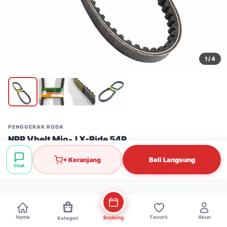
1
/ 4
PENGGERAK RODA
NPP Vbelt Mio-J X-Ride 54P
Stok: 8 pcs
·
SKU: PGR0554
Beli Langsung
+ Keranjang
Chat
Rp63.000
Home
Favorit
Akun
Booking
Kategori