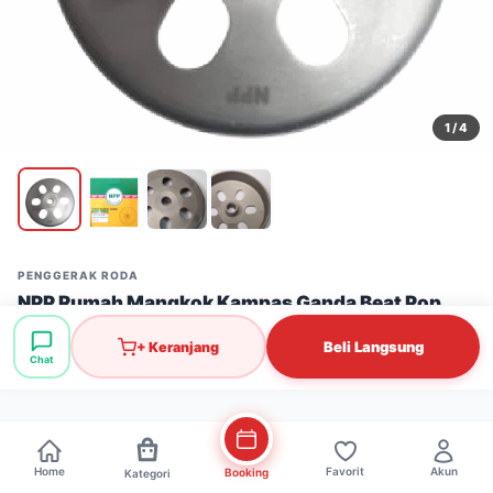
1
/ 4
PENGGERAK RODA
NPP Rumah Mangkok Kampas Ganda Beat Pop
K44
Beli Langsung
+ Keranjang
Stok: 9 pcs
·
SKU: PGR0523
Chat
Rp95.000
Home
Favorit
Akun
Booking
Kategori