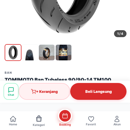
1
/ 4
BAN
TOMIMOTO Ban Tubeless 90/90-14 TM100
Stok: 51 pcs
·
SKU: BAN0530
Beli Langsung
+ Keranjang
Chat
Rp245.000
Home
Favorit
Akun
Booking
Kategori