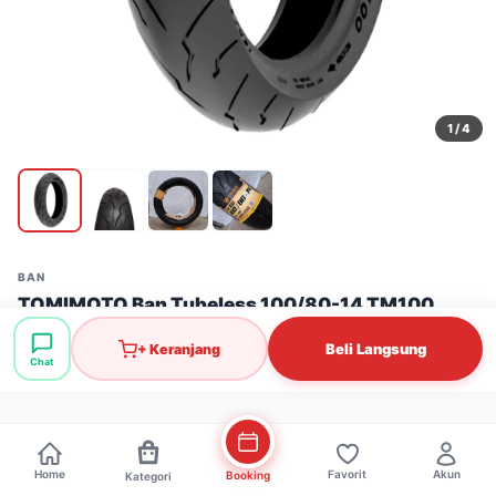
1
/ 4
BAN
TOMIMOTO Ban Tubeless 100/80-14 TM100
Stok: 396 pcs
·
SKU: BAN0529-1
Beli Langsung
+ Keranjang
Chat
Rp0
Home
Favorit
Akun
Booking
Kategori