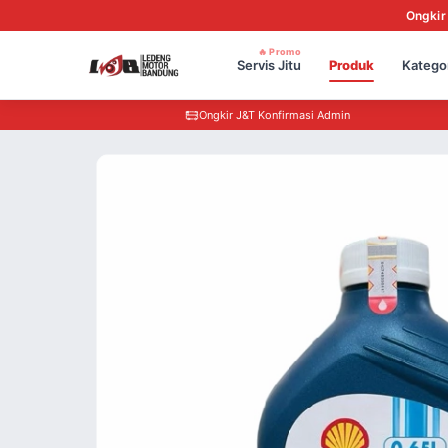
Ongkir
🔥 Promo
Servis Jitu
Produk
Katego
Ongkir J&T Konfirmasi Admin