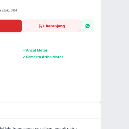
a stok: 364
+ Keranjang
Ancol Motor
Semesta Artha Motor
 lalu lintas padat sekalipun, cocok untuk 