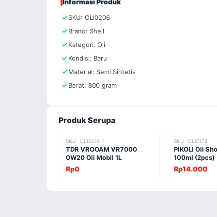
Informasi Produk
SKU: OLI0206
Brand: Shell
Kategori: Oli
Kondisi: Baru
Material: Semi Sintetis
Berat: 800 gram
Produk Serupa
SKU : OLI0216-1
SKU : OLI0178
TDR VROOAM VR7000
PIKOLI Oli Sh
0W20 Oli Mobil 1L
100ml (2pcs)
Rp0
Rp14.000