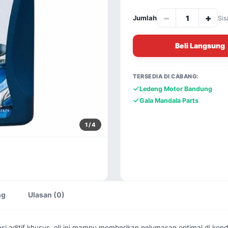
−
+
Jumlah
Sis
Beli Langsung
TERSEDIA DI CABANG:
Ledeng Motor Bandung
Gala Mandala Parts
1
/ 4
ng
Ulasan (0)
aditif khusus, oli ini mampu memberikan pelumasan optimal di kondisi