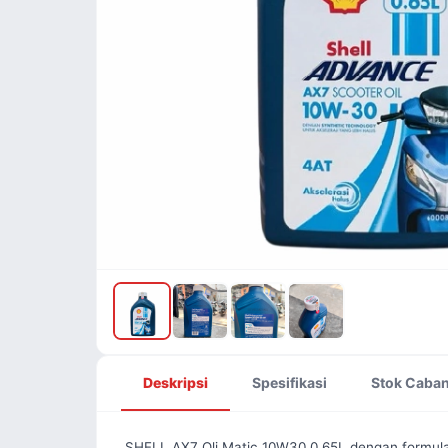
Deskripsi
Spesifikasi
Stok Caba
SHELL AX7 Oli Matic 10W30 0.65L dengan formulasi 