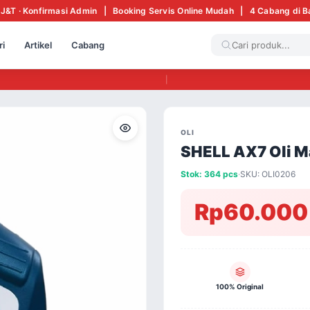
 J&T · Konfirmasi Admin | Booking Servis Online Mudah | 4 Cabang di 
ri
Artikel
Cabang
|
OLI
SHELL AX7 Oli M
Stok: 364 pcs
·
SKU: OLI0206
Rp60.000
100% Original