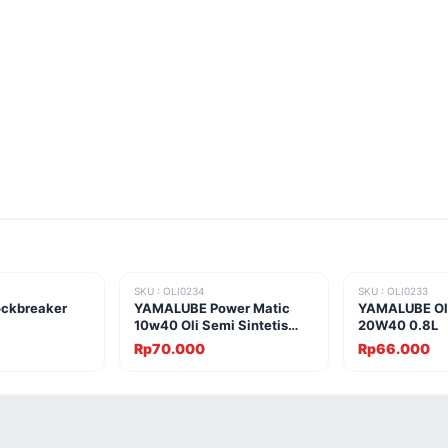
SKU : OLI0234
SKU : OLI0233
ockbreaker
YAMALUBE Power Matic
YAMALUBE Oli
10w40 Oli Semi Sintetis
20W40 0.8L
0.8L
Rp70.000
Rp66.000