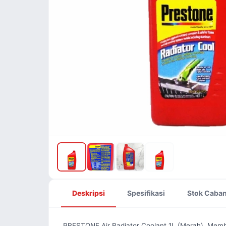
Deskripsi
Spesifikasi
Stok Caba
PRESTONE Air Radiator Coolant 1L (Merah). Memb