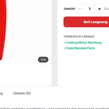
−
+
Jumlah
Sis
Beli Langsung
TERSEDIA DI CABANG:
Ledeng Motor Bandung
Gala Mandala Parts
1
/ 4
ng
Ulasan (0)
erikan performa pendinginan yang konsisten dan mencegah overheati