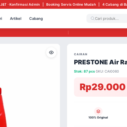
 J&T · Konfirmasi Admin | Booking Servis Online Mudah | 4 Cabang di 
ri
Artikel
Cabang
|
CAIRAN
PRESTONE Air Ra
Stok: 87 pcs
·
SKU: CAI0060
Rp29.000
100% Original