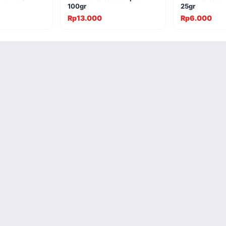
100gr
25gr
Rp13.000
Rp6.000