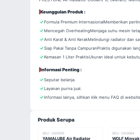
Keunggulan Produk :
Formula Premium InternasionalMemberikan perli
Mencegah OverheatingMenjaga suhu mesin tetap 
Anti Karat & Anti KerakMelindungi radiator dan sa
Siap Pakai Tanpa CampuranPraktis digunakan lang
Kemasan 1 Liter PraktisUkuran ideal untuk kebut
Informasi Penting :
Seputar belanja.
Layanan purna jual.
Informasi lainya, silhkan klik menu FAQ di website
Produk Serupa
SKU : CAI0055
SKU : CAI0064
YAMALUBE Air Radiator
WOLF Minyak