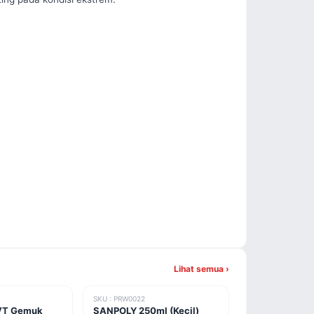
Lihat semua ›
SKU : PRW0022
VT Gemuk
SANPOLY 250ml (Kecil)