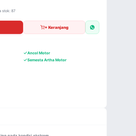
a stok: 87
+ Keranjang
Ancol Motor
Semesta Artha Motor
ng pada kondisi ekstrem.