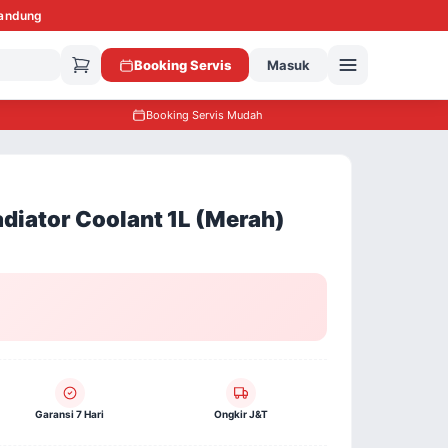
Bandung
Booking Servis
Masuk
Booking Servis Mudah
diator Coolant 1L (Merah)
Garansi 7 Hari
Ongkir J&T