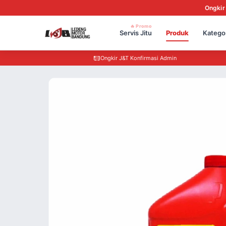
Ongkir
🔥 Promo
Servis Jitu
Produk
Katego
Ongkir J&T Konfirmasi Admin