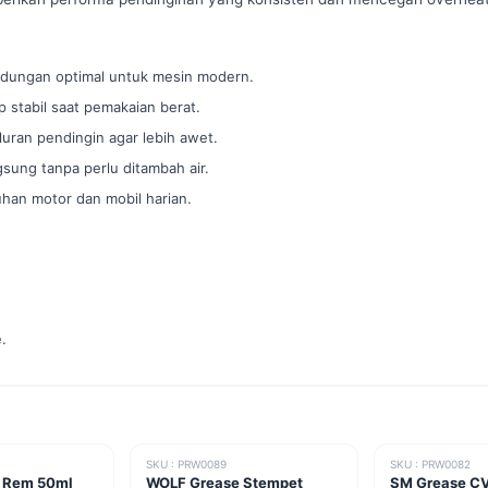
ndungan optimal untuk mesin modern.
stabil saat pemakaian berat.
luran pendingin agar lebih awet.
sung tanpa perlu ditambah air.
uhan motor dan mobil harian.
.
SKU : PRW0089
SKU : PRW0082
 Rem 50ml
WOLF Grease Stempet
SM Grease C