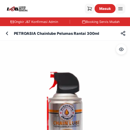
Masuk
Ongkir J&T Konfirmasi Admin
|
Booking Servis Mudah
PETROASIA Chainlube Pelumas Rantai 300ml