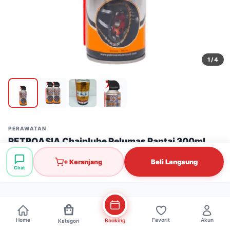
1
/ 4
PERAWATAN
PETROASIA Chainlube Pelumas Rantai 300ml
Stok: 81 pcs
·
SKU: PRW0055
Beli Langsung
+ Keranjang
Chat
Rp21.000
Home
Favorit
Akun
Booking
Kategori