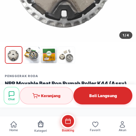
1
/ 4
PENGGERAK RODA
NPP Movable Beat Pop Rumah Roller K44 (Assy)
Stok: 8 pcs
·
SKU: PGR0503
Beli Langsung
+ Keranjang
Chat
Rp150.000
Home
Favorit
Akun
Booking
Kategori