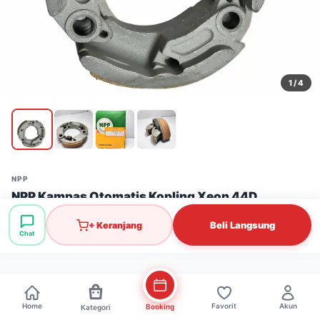
1
/ 4
NPP
NPP Kampas Otomatis Kopling Xeon 44D
Stok: 11 pcs
·
SKU: PGR0776
Beli Langsung
+ Keranjang
Chat
Rp160.000
Home
Favorit
Akun
Booking
Kategori