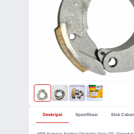
Deskripsi
Spesifikasi
Stok Caba
NPP Kampas Kopling Otomatis Vario 110. Diproduksi