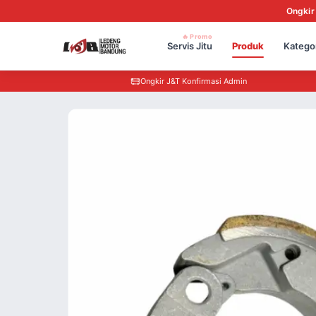
Ongkir
🔥 Promo
Servis Jitu
Produk
Katego
Ongkir J&T Konfirmasi Admin