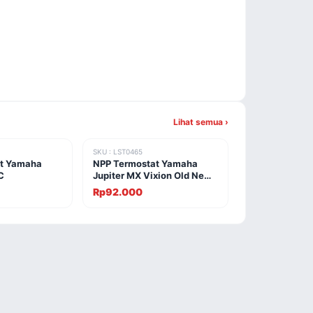
Lihat semua ›
SKU : LST0465
t Yamaha
NPP Termostat Yamaha
C
Jupiter MX Vixion Old New
5YP
Rp92.000