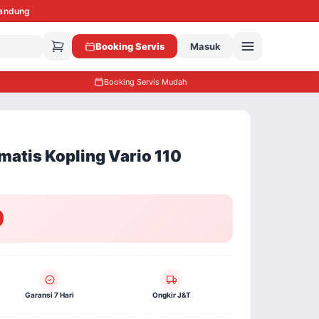
Bandung
Booking Servis
Masuk
Booking Servis Mudah
atis Kopling Vario 110
0
Garansi 7 Hari
Ongkir J&T