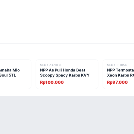
SKU : PGR1037
SKU : LST0540
Yamaha Mio
NPP As Puli Honda Beat
NPP Termosta
Soul 5TL
Scoopy Spacy Karbu KVY
Xeon Karbu R
Rp100.000
Rp97.000