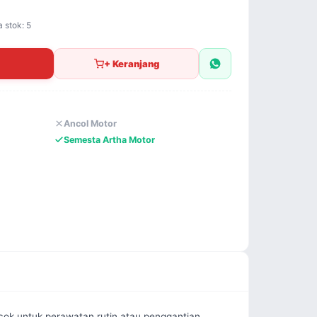
a stok: 5
+ Keranjang
Ancol Motor
Semesta Artha Motor
ocok untuk perawatan rutin atau penggantian 