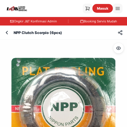
Masuk
Ongkir J&T Konfirmasi Admin
|
Booking Servis Mudah
NPP Clutch Scorpio (6pcs)