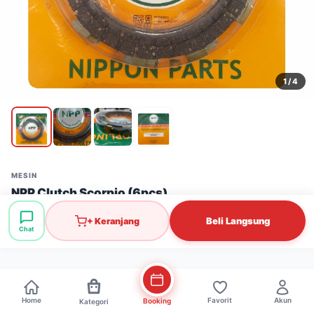
1
/ 4
MESIN
NPP Clutch Scorpio (6pcs)
Stok: 13 pcs
·
SKU: MSN0539
Beli Langsung
+ Keranjang
Chat
Rp84.000
Home
Favorit
Akun
Booking
Kategori