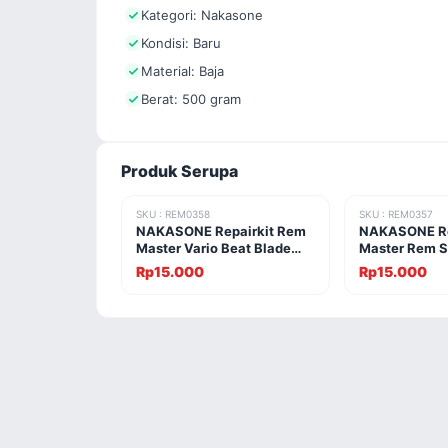
Kategori: Nakasone
Kondisi: Baru
Material: Baja
Berat: 500 gram
Produk Serupa
SKU : REM0358
SKU : REM0357
NAKASONE Repairkit Rem
NAKASONE Re
Master Vario Beat Blade
Master Rem S
Revo Absolute
Belakang
Rp15.000
Rp15.000