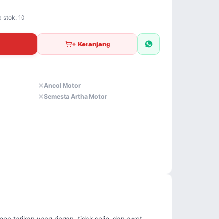
a stok: 10
+ Keranjang
Ancol Motor
Semesta Artha Motor
 tarikan yang ringan, tidak selip, dan awet 