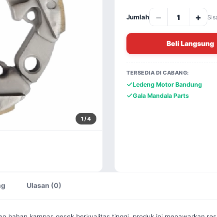
−
+
Jumlah
Sis
Beli Langsung
TERSEDIA DI CABANG:
Ledeng Motor Bandung
Gala Mandala Parts
1
/ 4
ng
Ulasan (0)
ahan kampas gesek berkualitas tinggi, produk ini menawarkan respon