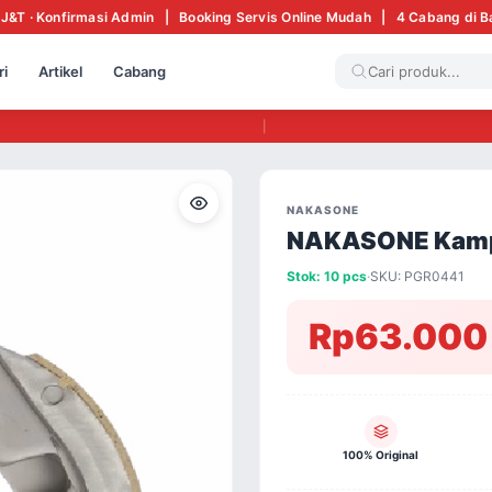
 J&T · Konfirmasi Admin | Booking Servis Online Mudah | 4 Cabang di 
ri
Artikel
Cabang
|
NAKASONE
NAKASONE Kampa
Stok: 10 pcs
·
SKU: PGR0441
Rp63.000
100% Original