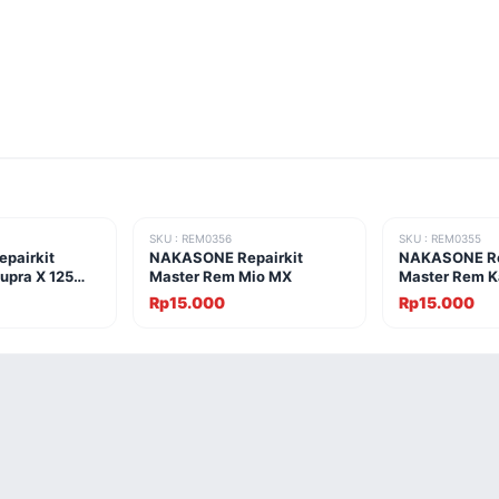
SKU : REM0356
SKU : REM0355
pairkit
NAKASONE Repairkit
NAKASONE Re
upra X 125
Master Rem Mio MX
Master Rem K
Smash
Rp15.000
Rp15.000