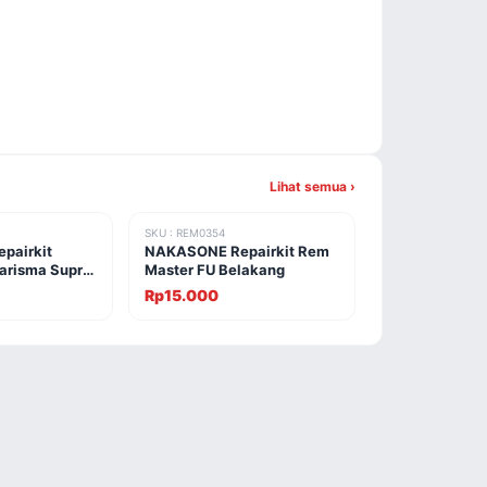
Lihat semua ›
SKU : REM0354
pairkit
NAKASONE Repairkit Rem
arisma Supra
Master FU Belakang
Rp15.000