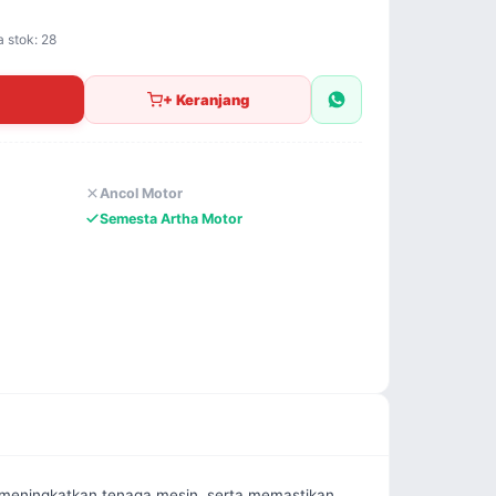
a stok: 28
+ Keranjang
Ancol Motor
Semesta Artha Motor
meningkatkan tenaga mesin, serta memastikan 