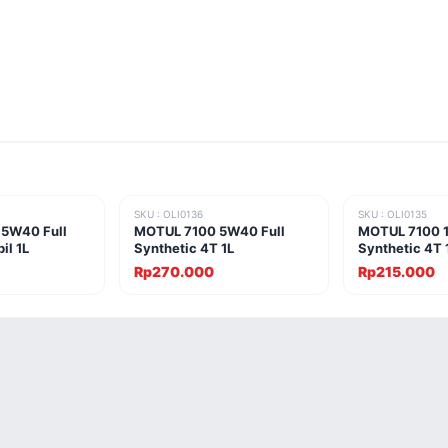
SKU : OLI0136
SKU : OLI0135
 5W40 Full
MOTUL 7100 5W40 Full
MOTUL 7100 1
il 1L
Synthetic 4T 1L
Synthetic 4T 
Rp270.000
Rp215.000