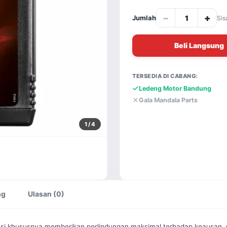
−
+
Jumlah
Sis
Beli Langsung
TERSEDIA DI CABANG:
Ledeng Motor Bandung
Gala Mandala Parts
1
/ 4
ng
Ulasan (0)
asi khususnya memberikan perlindungan maksimal terhadap keausan, 