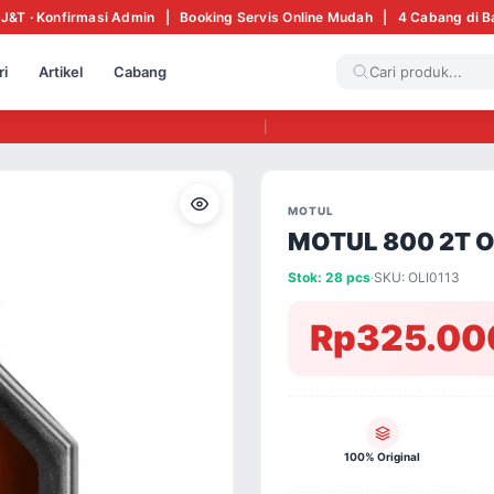
 J&T · Konfirmasi Admin | Booking Servis Online Mudah | 4 Cabang di 
ri
Artikel
Cabang
|
MOTUL
MOTUL 800 2T Off
Stok: 28 pcs
·
SKU: OLI0113
Rp325.00
100% Original