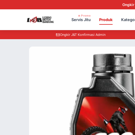
Ongkir
🔥 Promo
Servis Jitu
Produk
Katego
Ongkir J&T Konfirmasi Admin