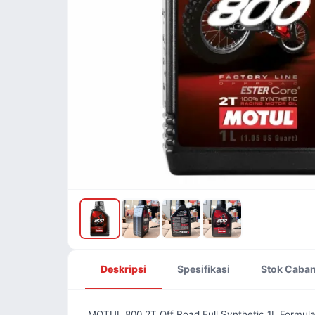
Deskripsi
Spesifikasi
Stok Caba
MOTUL 800 2T Off Road Full Synthetic 1L Formul