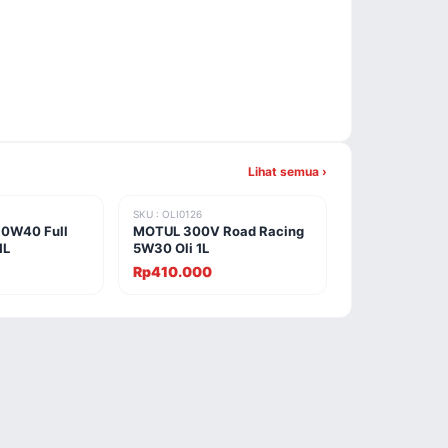
Lihat semua ›
SKU : OLI0126
0W40 Full
MOTUL 300V Road Racing
1L
5W30 Oli 1L
Rp410.000