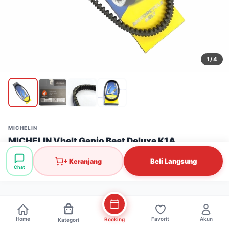
1
/ 4
MICHELIN
MICHELIN Vbelt Genio Beat Deluxe K1A
Stok: 20 pcs
·
SKU: PGR0391
Beli Langsung
+ Keranjang
Chat
Rp125.000
Home
Favorit
Akun
Booking
Kategori