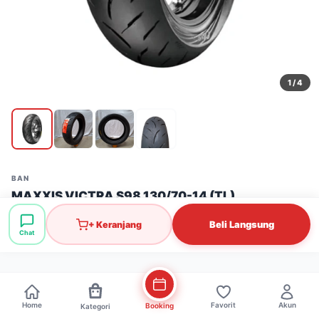
1
/ 4
BAN
MAXXIS VICTRA S98 130/70-14 (TL)
Stok: 1 pcs
·
SKU: BAN0320
Beli Langsung
+ Keranjang
Chat
Rp490.000
Home
Favorit
Akun
Booking
Kategori