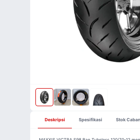
Deskripsi
Spesifikasi
Stok Caba
MAXXIS VICTRA S98 Ban Tubeless 120/70-12 meng