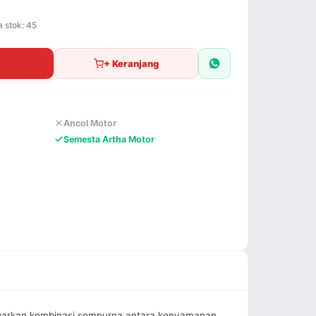
a stok: 45
+ Keranjang
Ancol Motor
Semesta Artha Motor
warkan kombinasi sempurna antara kenyamanan 