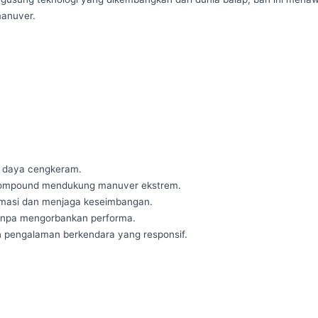
manuver.
n daya cengkeram.

g compound mendukung manuver ekstrem.

rmasi dan menjaga keseimbangan.

anpa mengorbankan performa.

an pengalaman berkendara yang responsif.