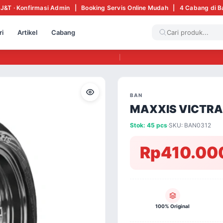
 J&T · Konfirmasi Admin | Booking Servis Online Mudah | 4 Cabang di 
ri
Artikel
Cabang
|
BAN
MAXXIS VICTRA 
Stok: 45 pcs
·
SKU: BAN0312
Rp410.00
100% Original