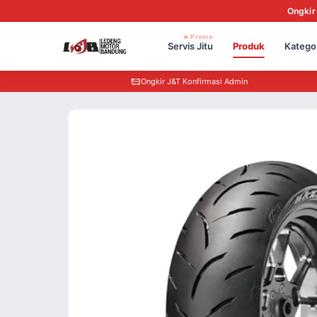
Ongkir
🔥 Promo
Servis Jitu
Produk
Katego
Ongkir J&T Konfirmasi Admin