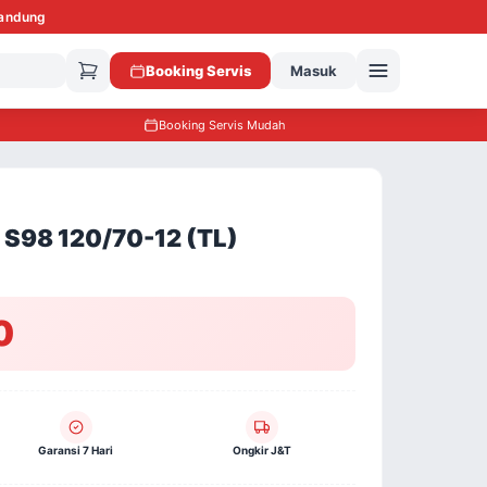
Bandung
Booking Servis
Masuk
Booking Servis Mudah
S98 120/70-12 (TL)
0
Garansi 7 Hari
Ongkir J&T