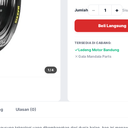
−
+
Jumlah
Sis
Beli Langsung
TERSEDIA DI CABANG:
Ledeng Motor Bandung
Gala Mandala Parts
1
/ 4
ng
Ulasan (0)
usung teknologi yang dikembangkan dari dunia balap, ban ini mena