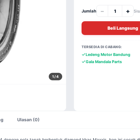
−
+
Jumlah
Sis
Beli Langsung
TERSEDIA DI CABANG:
Ledeng Motor Bandung
Gala Mandala Parts
1
/ 4
ng
Ulasan (0)
engan pola tapak berbentuk diamond khas Maxxis, ban ini cocok dig