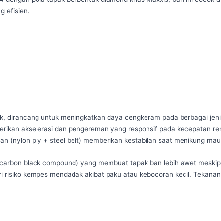
g efisien.
nik, dirancang untuk meningkatkan daya cengkeram pada berbagai jeni
mberikan akselerasi dan pengereman yang responsif pada kecepatan r
isan (nylon ply + steel belt) memberikan kestabilan saat menikung ma
arbon black compound) yang membuat tapak ban lebih awet meskipun 
ri risiko kempes mendadak akibat paku atau kebocoran kecil. Tekanan a