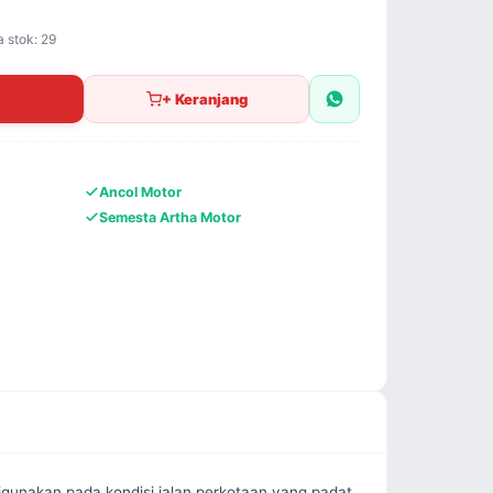
a stok: 29
+ Keranjang
Ancol Motor
Semesta Artha Motor
unakan pada kondisi jalan perkotaan yang padat 