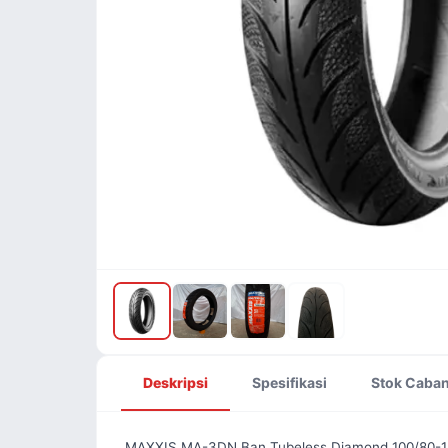
Deskripsi
Spesifikasi
Stok Caba
MAXXIS MA-3DN Ban Tubeless Diamond 100/80-14 d