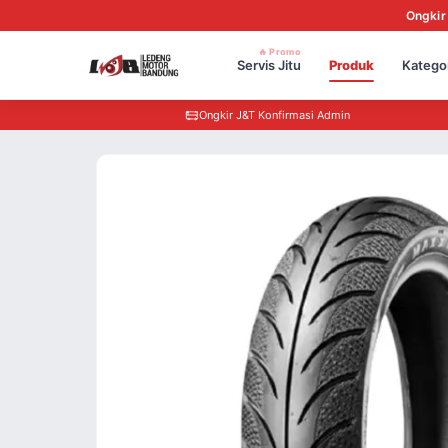
Ongkir
🔥 Promo
Servis Jitu
Produk
Katego
Ongkir J&T Konfirmasi Admin