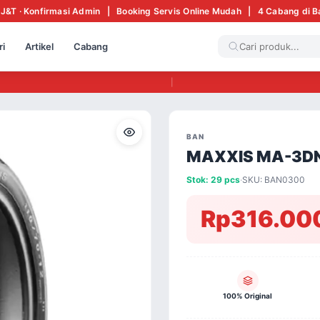
 J&T · Konfirmasi Admin | Booking Servis Online Mudah | 4 Cabang di 
ri
Artikel
Cabang
|
BAN
MAXXIS MA-3DN 
Stok: 29 pcs
·
SKU: BAN0300
Rp316.00
100% Original