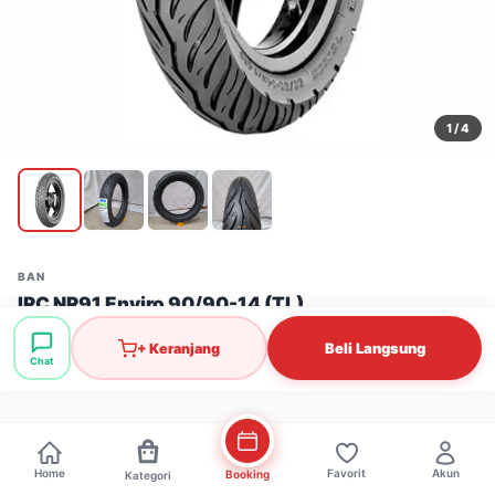
1
/ 4
BAN
IRC NR91 Enviro 90/90-14 (TL)
Stok: 18 pcs
·
SKU: BAN0271
Beli Langsung
+ Keranjang
Chat
Rp277.000
Home
Favorit
Akun
Booking
Kategori