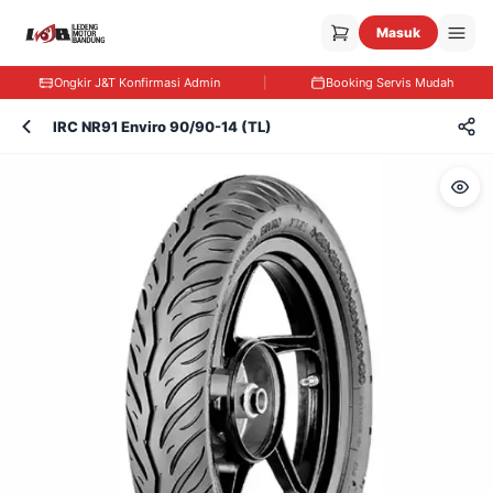
Masuk
Ongkir J&T Konfirmasi Admin
|
Booking Servis Mudah
IRC NR91 Enviro 90/90-14 (TL)