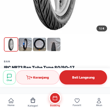
1
/ 4
BAN
IRC NR73 Ban Tube Type 80/90-17
Stok: 6 pcs
·
SKU: BAN0288
Beli Langsung
+ Keranjang
Chat
Rp233.000
Home
Favorit
Akun
Booking
Kategori