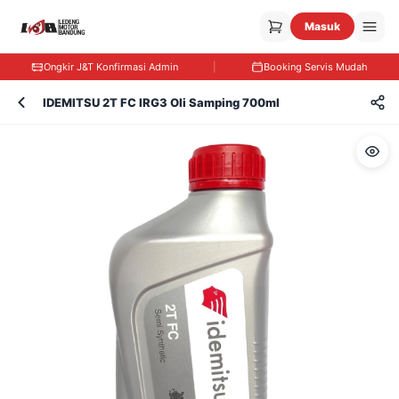
Masuk
Ongkir J&T Konfirmasi Admin
|
Booking Servis Mudah
IDEMITSU 2T FC IRG3 Oli Samping 700ml