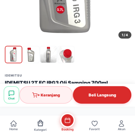
1
/ 4
IDEMITSU
IDEMITSU 2T FC IRG3 Oli Samping 700ml
Stok: 716 pcs
·
SKU: OLI0260
Beli Langsung
+ Keranjang
Chat
Rp65.000
Home
Favorit
Akun
Booking
Kategori