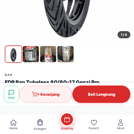
1
/ 4
BAN
FDR Ban Tubeless 80/80-17 Genzi Pro
Stok: 2 pcs
·
SKU: BAN0112
Beli Langsung
+ Keranjang
Chat
Rp244.000
Home
Favorit
Akun
Booking
Kategori