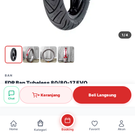
1
/ 4
BAN
FDR Ban Tubeless 80/80-17 EVO
Stok: 20 pcs
·
SKU: BAN0110
Beli Langsung
+ Keranjang
Chat
Rp255.000
Home
Favorit
Akun
Booking
Kategori