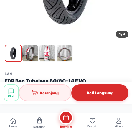
1
/ 4
BAN
FDR Ban Tubeless 80/80-14 EVO
Stok: 29 pcs
·
SKU: BAN0105
Beli Langsung
+ Keranjang
Chat
Rp222.000
Home
Favorit
Akun
Booking
Kategori