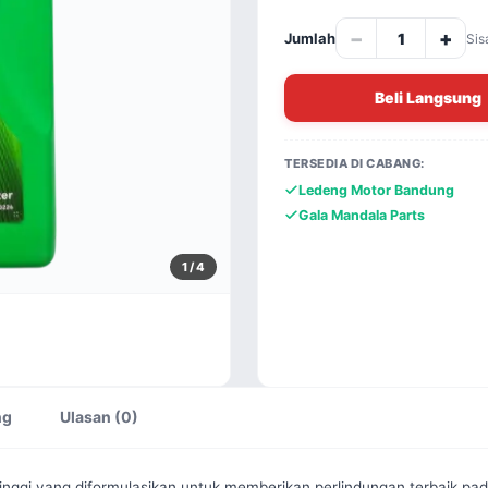
−
+
Jumlah
Sis
Beli Langsung
TERSEDIA DI CABANG:
Ledeng Motor Bandung
Gala Mandala Parts
1
/ 4
ng
Ulasan (0)
tinggi yang diformulasikan untuk memberikan perlindungan terbaik pa