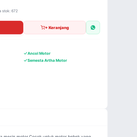
a stok: 672
+ Keranjang
Ancol Motor
Semesta Artha Motor
da mesin motor.Cocok untuk motor bebek yang 