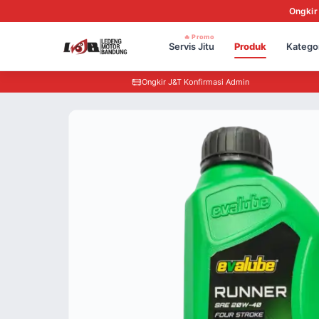
Ongkir
🔥 Promo
Servis Jitu
Produk
Katego
Ongkir J&T Konfirmasi Admin