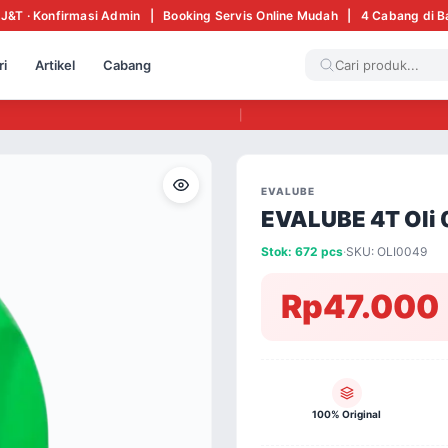
 J&T · Konfirmasi Admin | Booking Servis Online Mudah | 4 Cabang di 
ri
Artikel
Cabang
|
EVALUBE
EVALUBE 4T Oli 
Stok: 672 pcs
·
SKU: OLI0049
Rp47.000
100% Original