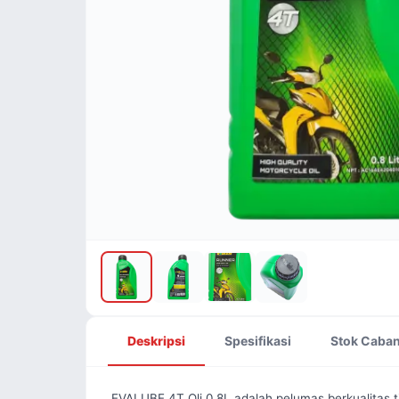
Deskripsi
Spesifikasi
Stok Caba
EVALUBE 4T Oli 0.8L adalah pelumas berkualitas 