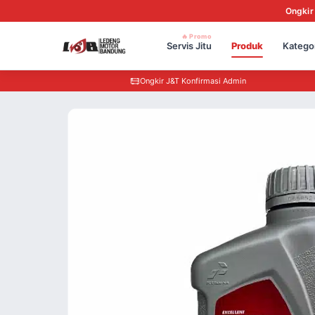
Ongkir
🔥 Promo
Servis Jitu
Produk
Katego
Ongkir J&T Konfirmasi Admin