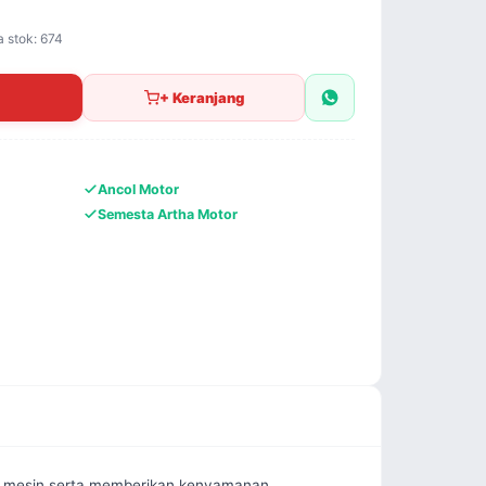
a stok: 674
+ Keranjang
Ancol Motor
Semesta Artha Motor
an mesin serta memberikan kenyamanan 