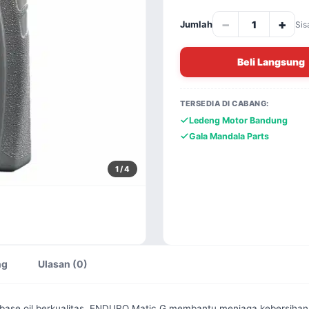
−
+
Jumlah
Sis
Beli Langsung
TERSEDIA DI CABANG:
Ledeng Motor Bandung
Gala Mandala Parts
1
/ 4
ng
Ulasan (0)
dan base oil berkualitas, ENDURO Matic G membantu menjaga kebersih