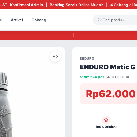
 J&T · Konfirmasi Admin | Booking Servis Online Mudah | 4 Cabang di 
ri
Artikel
Cabang
|
ENDURO
ENDURO Matic G 
Stok: 674 pcs
·
SKU: OLI0040
Rp62.000
100% Original