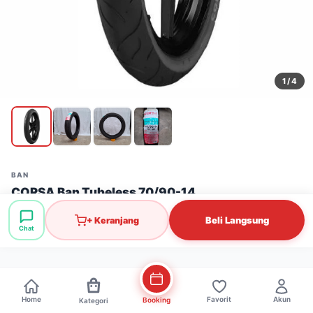
1
/ 4
BAN
CORSA Ban Tubeless 70/90-14
Stok: 1 pcs
·
SKU: BAN0042
Beli Langsung
+ Keranjang
Chat
Rp197.000
Home
Favorit
Akun
Booking
Kategori