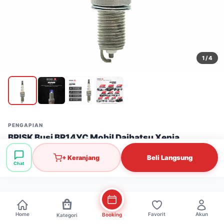
1
/ 4
PENGAPIAN
BRISK Busi BR14YC Mobil Daihatsu Xenia
Stok: 49 pcs
·
SKU: API0038
Beli Langsung
+ Keranjang
Chat
Rp110.000
Home
Favorit
Akun
Booking
Kategori