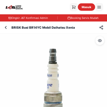
Masuk
Ongkir J&T Konfirmasi Admin
|
Booking Servis Mudah
BRISK Busi BR14YC Mobil Daihatsu Xenia