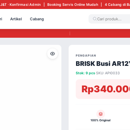
 J&T · Konfirmasi Admin | Booking Servis Online Mudah | 4 Cabang di 
ri
Artikel
Cabang
|
PENGAPIAN
BRISK Busi AR12
Stok: 9 pcs
·
SKU: API0033
Rp340.00
100% Original