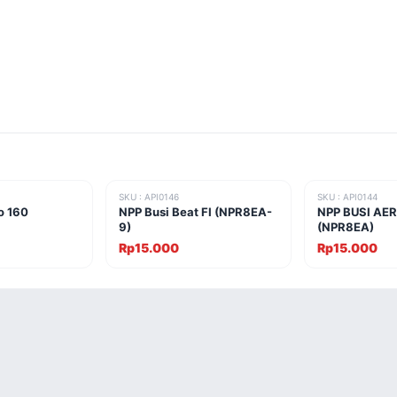
SKU : API0146
SKU : API0144
o 160
NPP Busi Beat FI (NPR8EA-
NPP BUSI AER
9)
(NPR8EA)
Rp15.000
Rp15.000