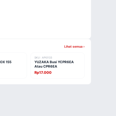
Lihat semua ›
SKU : API0133
OX 155
YUZAKA Busi YCPR6EA
Atau CPR6EA
Rp17.000