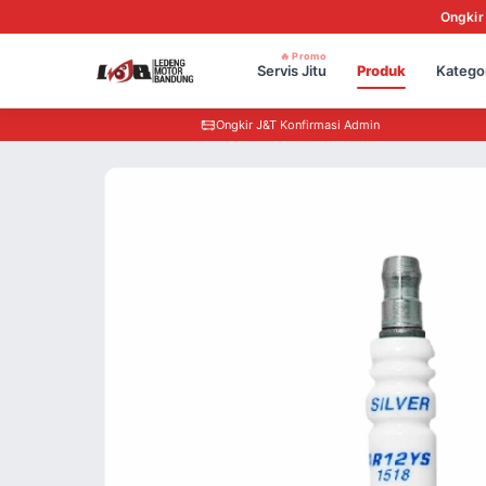
Ongkir
🔥 Promo
Servis Jitu
Produk
Katego
Ongkir J&T Konfirmasi Admin