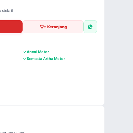
a stok: 9
+ Keranjang
Ancol Motor
Semesta Artha Motor
rma maksimal.