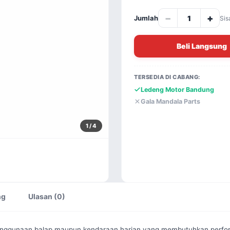
−
+
Jumlah
Sis
Beli Langsung
TERSEDIA DI CABANG:
Ledeng Motor Bandung
Gala Mandala Parts
1
/ 4
ng
Ulasan (0)
penggunaan balap maupun kendaraan harian yang membutuhkan perfo