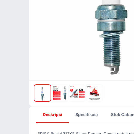
Deskripsi
Spesifikasi
Stok Caba
BRISK Busi AR12YS Silver Racing. Cocok untuk 