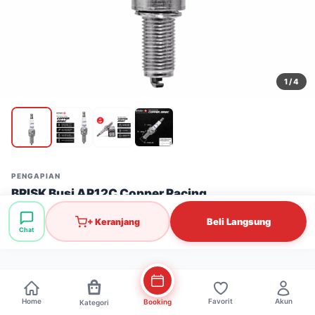
1
/ 4
PENGAPIAN
BRISK Busi AR12C Copper Racing
Stok: 21 pcs
·
SKU: API0032
Beli Langsung
+ Keranjang
Chat
Rp70.000
Home
Favorit
Akun
Booking
Kategori