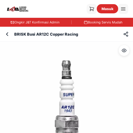
Masuk
Ongkir J&T Konfirmasi Admin
|
Booking Servis Mudah
BRISK Busi AR12C Copper Racing