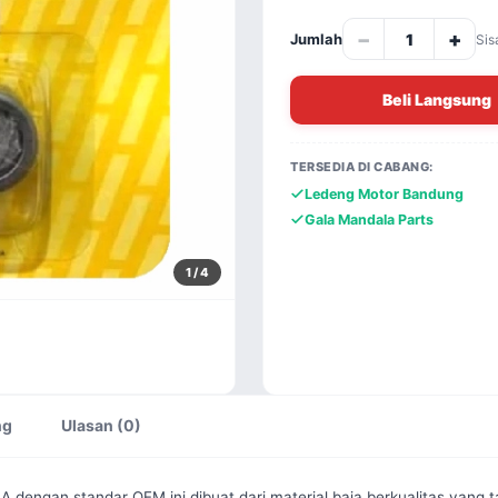
−
+
Jumlah
Sis
Beli Langsung
TERSEDIA DI CABANG:
Ledeng Motor Bandung
Gala Mandala Parts
1
/ 4
ng
Ulasan (0)
A dengan standar OEM ini dibuat dari material baja berkualitas yang 