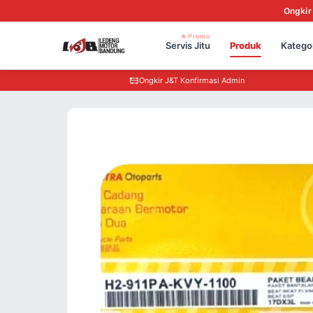
Ongkir
🔥 Promo
Servis Jitu
Produk
Katego
Ongkir J&T Konfirmasi Admin