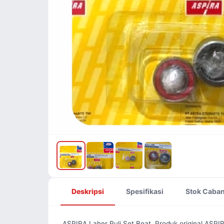
Deskripsi
Spesifikasi
Stok Caba
ASPIRA Laher Puli Set Beat. Produk original ASPIR