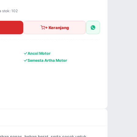
a stok: 102
+ Keranjang
Ancol Motor
Semesta Artha Motor
tahan panas, beban berat, serta cocok untuk 