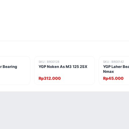
SKU : BRG0128
SKU : BRG0142
 Bearing
YGP Noken As M3 125 2SX
YGP Laher Be
Nmax
Rp312.000
Rp45.000