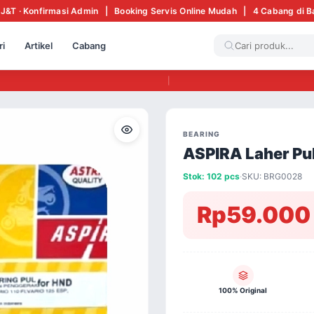
 J&T · Konfirmasi Admin | Booking Servis Online Mudah | 4 Cabang di 
ri
Artikel
Cabang
|
BEARING
ASPIRA Laher Pul
Stok: 102 pcs
·
SKU: BRG0028
Rp59.000
100% Original