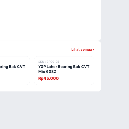
Lihat semua ›
SKU : BRG0125
aring Bak CVT
YGP Laher Bearing Bak CVT
Mio 638Z
Rp45.000