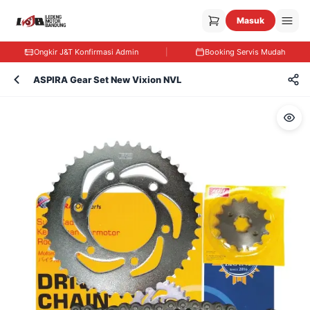
Masuk
Ongkir J&T Konfirmasi Admin
|
Booking Servis Mudah
ASPIRA Gear Set New Vixion NVL