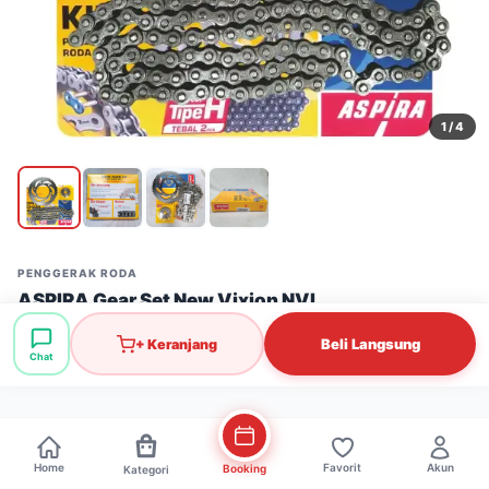
1
/ 4
PENGGERAK RODA
ASPIRA Gear Set New Vixion NVL
Stok: 11 pcs
·
SKU: PGR0082
Beli Langsung
+ Keranjang
Chat
Rp205.000
Home
Favorit
Akun
Booking
Kategori