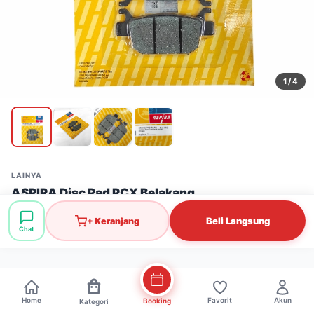
1
/ 4
LAINYA
ASPIRA Disc Pad PCX Belakang
Stok: 68 pcs
·
SKU: REM0029
Beli Langsung
+ Keranjang
Chat
Rp27.000
Home
Favorit
Akun
Booking
Kategori