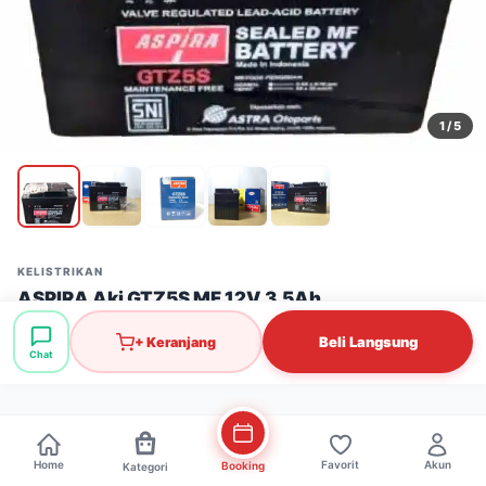
1
/ 5
KELISTRIKAN
ASPIRA Aki GTZ5S MF 12V 3.5Ah
Stok: 43 pcs
·
SKU: LST0016
Beli Langsung
+ Keranjang
Chat
Rp183.000
Home
Favorit
Akun
Booking
Kategori