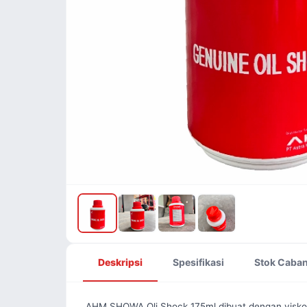
Deskripsi
Spesifikasi
Stok Caba
AHM SHOWA Oli Shock 175ml dibuat dengan viskosit