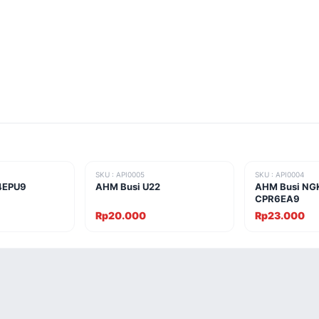
SKU : API0005
SKU : API0004
4EPU9
AHM Busi U22
AHM Busi NG
CPR6EA9
Rp20.000
Rp23.000