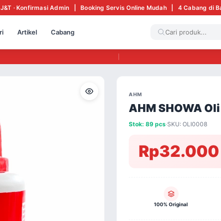
 J&T · Konfirmasi Admin | Booking Servis Online Mudah | 4 Cabang di 
ri
Artikel
Cabang
|
AHM
AHM SHOWA Oli 
Stok: 89 pcs
·
SKU: OLI0008
Rp32.000
100% Original