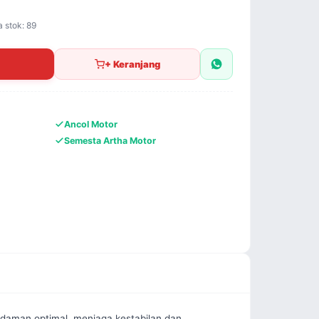
a stok: 89
+ Keranjang
Ancol Motor
Semesta Artha Motor
edaman optimal, menjaga kestabilan dan 