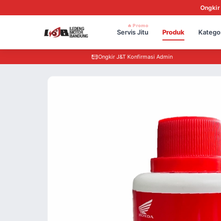
Ongkir
🔥 Promo
Servis Jitu
Produk
Katego
Ongkir J&T Konfirmasi Admin