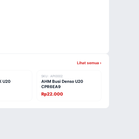
Lihat semua ›
SKU : API0002
K U20
AHM Busi Denso U20
CPR6EA9
Rp22.000