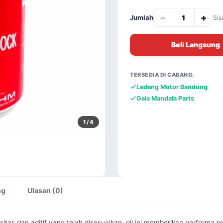
−
+
Jumlah
Sis
Beli Langsung
TERSEDIA DI CABANG:
Ledeng Motor Bandung
Gala Mandala Parts
1
/ 4
ng
Ulasan (0)
as dan aditif yang telah disesuaikan, oli ini memberikan performa r