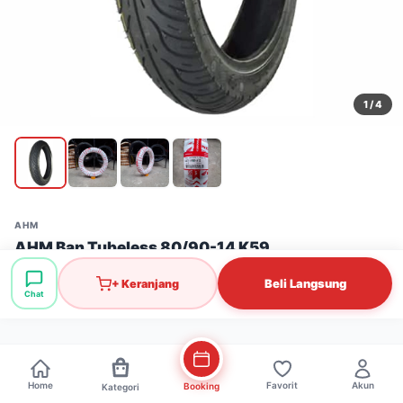
1
/ 4
AHM
AHM Ban Tubeless 80/90-14 K59
Stok: 10 pcs
·
SKU: BAN0002
Beli Langsung
+ Keranjang
Chat
Rp240.000
Home
Favorit
Akun
Booking
Kategori