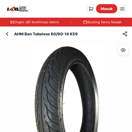
Masuk
Ongkir J&T Konfirmasi Admin
|
Booking Servis Mudah
AHM Ban Tubeless 80/90-14 K59